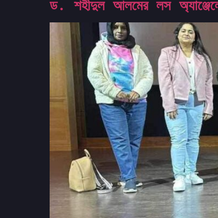
ড. শহীদুল আলমের লস অ্যাঞ্জেল