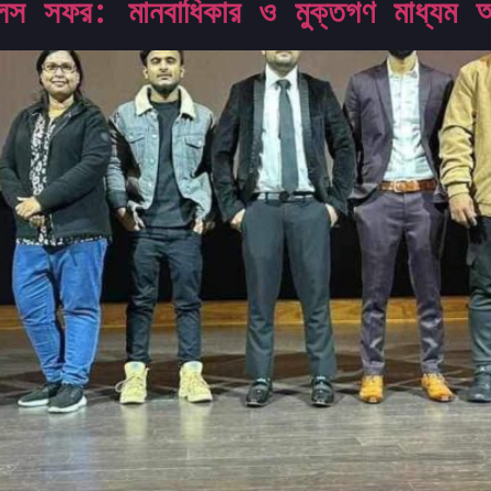
েস সফর: মানবাধিকার ও মুক্তগণ মাধ্যম 