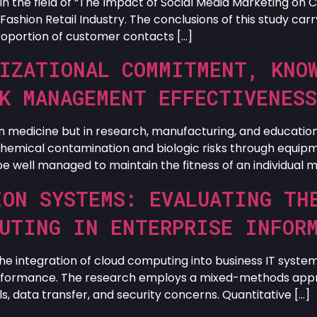
 in the field of “The Impact of Social Media Marketing on C
hion Retail Industry. The conclusions of this study carry 
 proportion of customer contacts […]
NIZATIONAL COMMITMENT, KNO
K MANAGEMENT EFFECTIVENES
ly in medicine but in research, manufacturing, and educat
chemical contamination and biologic risks through equipm
e well managed to maintain the fitness of an individual 
ION SYSTEMS: EVALUATING TH
PUTING IN ENTERPRISE INFOR
 the integration of cloud computing into business IT syste
erformance. The research employs a mixed-methods appro
 data transfer, and security concerns. Quantitative […]