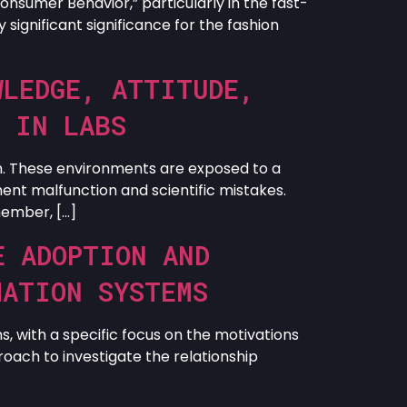
onsumer Behavior,” particularly in the fast-
significant significance for the fashion
WLEDGE, ATTITUDE,
S IN LABS
ion. These environments are exposed to a
ent malfunction and scientific mistakes.
member, […]
E ADOPTION AND
MATION SYSTEMS
ms, with a specific focus on the motivations
ach to investigate the relationship