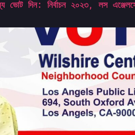
 দিন: নির্বাচন ২০২৩, লস এঞ্জেলসের ন