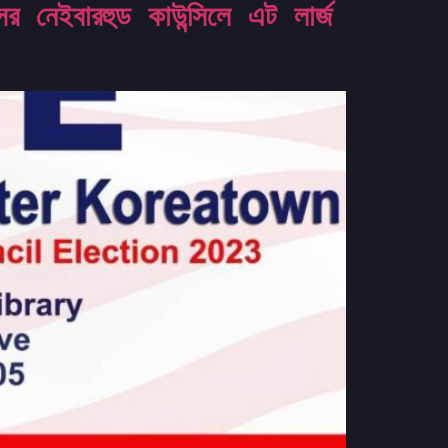
েইবারহুড কাউন্সিলে এট লার্জ