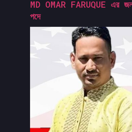
MD OMAR FARUQUE এর জন্য ভোট
পদে