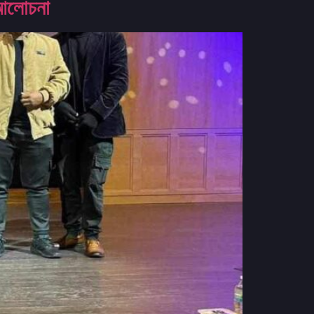
আলোচনা